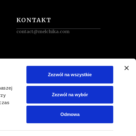
KONTAKT
contact@melchika.com
Zezwól na wszystkie
naszej
Zezwól na wybór
rzy
dczas
Odmowa