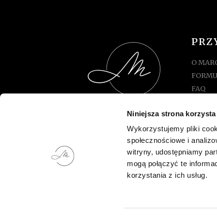
PRZ
O MAR
FORMU
FAQ
TABEL
Niniejsza strona korzysta
REGUL
STYLOWE NAKRYCIA GŁOWY
MOJE 
Wykorzystujemy pliki cook
MELCHIKA 2026
społecznościowe i analizo
KOSZY
witryny, udostępniamy pa
KONT
mogą połączyć te informa
korzystania z ich usług.