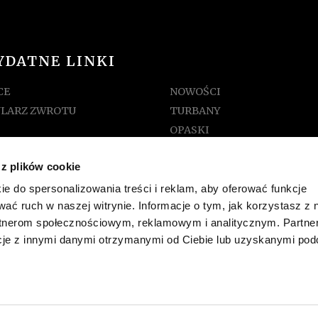
YDATNE LINKI
CE
NOWOŚCI
LARZ ZWROTU
TURBANY
OPASKI
A ROZMIARÓW
CZAPKI
 z plików cookie
AMIN SKLEPU
KAPELUSZE
KONTO
ie do spersonalizowania treści i reklam, aby oferować funkcje
wać ruch w naszej witrynie. Informacje o tym, jak korzystasz z 
K
rtnerom społecznościowym, reklamowym i analitycznym. Partne
AKT
cje z innymi danymi otrzymanymi od Ciebie lub uzyskanymi po