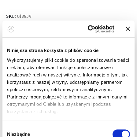
SKU:
018839
ROZMIARY
Niniejsza strona korzysta z plików cookie
DODAJ DO KOSZYKA
Wykorzystujemy pliki cookie do spersonalizowania treści
i reklam, aby oferować funkcje społecznościowe i
analizować ruch w naszej witrynie. Informacje o tym, jak
korzystasz z naszej witryny, udostępniamy partnerom
społecznościowym, reklamowym i analitycznym.
Partnerzy mogą połączyć te informacje z innymi danymi
otrzymanymi od Ciebie lub uzyskanymi podczas
OPIS
korzystania z ich usług.
Wybór
Poznaj nasze wyjątkowe czapki z 100% wełny, które
Niezbędne
zgody
zostały dziergane specjalnie dla Ciebie! Czapki Abuela nie