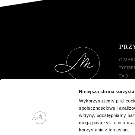
PRZ
O MAR
FORMU
FAQ
TABEL
Niniejsza strona korzysta
REGUL
STYLOWE NAKRYCIA GŁOWY
MOJE 
Wykorzystujemy pliki cook
MELCHIKA 2026
społecznościowe i analizo
KOSZY
witryny, udostępniamy pa
KONT
mogą połączyć te informa
korzystania z ich usług.