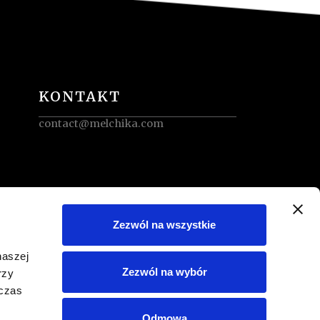
KONTAKT
contact@melchika.com
Zezwól na wszystkie
naszej
Zezwól na wybór
rzy
dczas
Odmowa