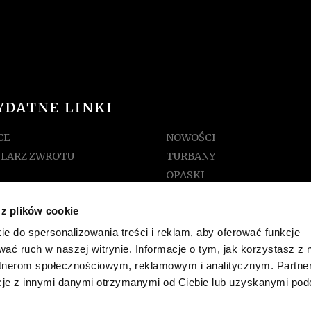
YDATNE LINKI
CE
NOWOŚCI
LARZ ZWROTU
TURBANY
OPASKI
A ROZMIARÓW
CZAPKI
 z plików cookie
AMIN SKLEPU
KAPELUSZE
KONTO
ie do spersonalizowania treści i reklam, aby oferować funkcje
wać ruch w naszej witrynie. Informacje o tym, jak korzystasz z 
K
rtnerom społecznościowym, reklamowym i analitycznym. Partne
AKT
cje z innymi danymi otrzymanymi od Ciebie lub uzyskanymi po