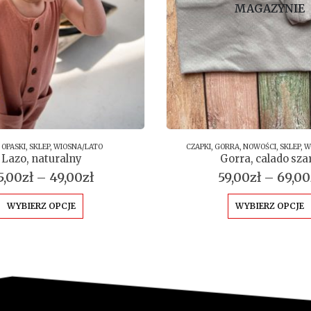
MAGAZYNIE
,
OPASKI
,
SKLEP
,
WIOSNA/LATO
CZAPKI
,
GORRA
,
NOWOŚCI
,
SKLEP
,
W
Lazo, naturalny
Gorra, calado sza
Zakres
5,00
zł
–
49,00
zł
59,00
zł
–
69,00
cen:
Ten produkt ma wiele wariantów. Opcje można wybrać na stronie produktu
od
WYBIERZ OPCJE
WYBIERZ OPCJE
45,00zł
do
49,00zł