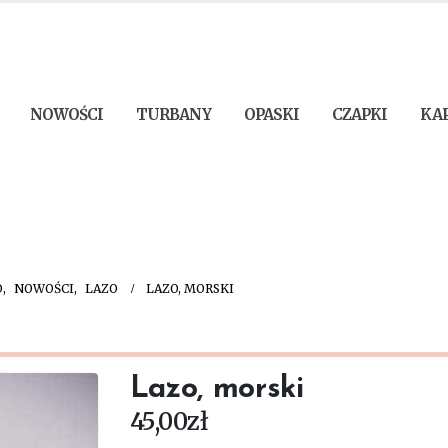
NOWOŚCI
TURBANY
OPASKI
CZAPKI
KA
O
,
NOWOŚCI
,
LAZO
LAZO, MORSKI
Lazo, morski
45,00
zł