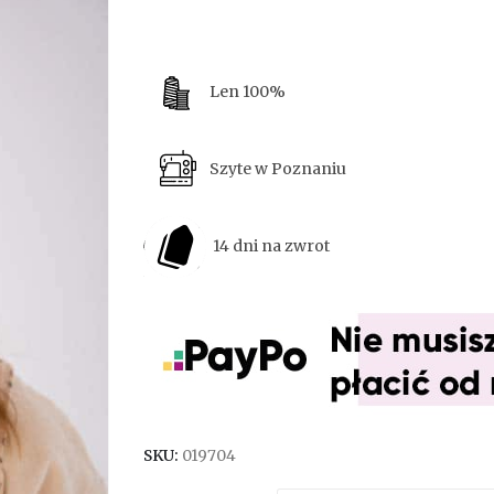
Len 100%
Szyte w Poznaniu
14 dni na zwrot
SKU:
019704