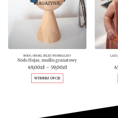
MAGAZYNIE
NODO
,
OPASKI
,
SKLEP
,
WIOSNA/LATO
LAZO
Nodo Hojas, muślin granatowy
Zakres
49,00
zł
–
59,00
zł
4
cen:
Ten produkt ma wiele wariantów. Opcje można wybrać na stronie produktu
od
WYBIERZ OPCJE
49,00zł
do
59,00zł