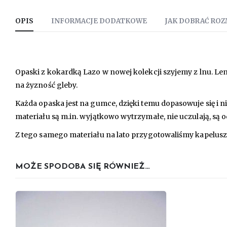
OPIS
INFORMACJE DODATKOWE
JAK DOBRAĆ ROZ
Opaski z kokardką Lazo w nowej kolekcji szyjemy z lnu. L
na żyzność gleby.
Każda opaska jest na gumce, dzięki temu dopasowuje się i 
materiału są m.in. wyjątkowo wytrzymałe, nie uczulają, są 
Z tego samego materiału na lato przygotowaliśmy kapelusze
MOŻE SPODOBA SIĘ RÓWNIEŻ…