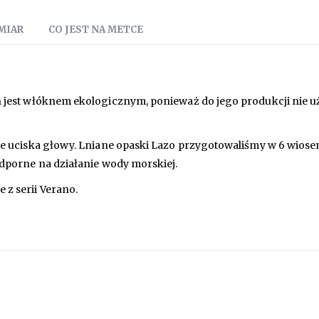
MIAR
CO JEST NA METCE
en jest włóknem ekologicznym, ponieważ do jego produkcji nie 
nie uciska głowy. Lniane opaski Lazo przygotowaliśmy w 6 wios
odporne na działanie wody morskiej.
 z serii Verano.