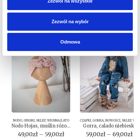
Zezwól na wszystkie
PODOBNE PRODUKTY
Zezwól na wybór
Odmowa
NODO
,
OPASKI
,
SKLEP
,
WIOSNA/LATO
CZAPKI
,
GORRA
,
NOWOŚCI
,
SKLEP
,
WIOSNA/LATO
Nodo Hojas, muślin różowy
Gorra, calado niebieski
Zakres
Zak
49,00
zł
–
59,00
zł
59,00
zł
–
69,00
zł
cen:
cen: