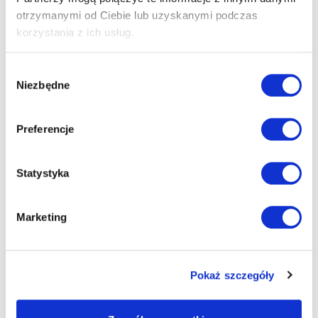
otrzymanymi od Ciebie lub uzyskanymi podczas
korzystania z ich usług.
OPIS
Wybór
Niezbędne
zgody
Muślinowa opaska dla dorosłych w kolorze granatowym
Preferencje
o liściastym wzorze. Każda opaska jest na gumce, dzięki
temu dopasowuje się i nie uciska głowy.
Statystyka
Marketing
INFORMACJE DODATKOWE
JAK DOBRAĆ ROZMIAR
Pokaż szczegóły
CO JEST NA METCE