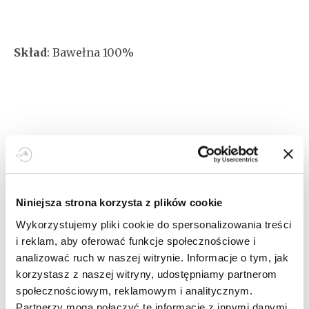
cen:
od
49,00zł
do
Skład
: Bawełna 100%
59,00zł
SKU:
013340-1
ROZMIARY
Niniejsza strona korzysta z plików cookie
Wykorzystujemy pliki cookie do spersonalizowania treści
i reklam, aby oferować funkcje społecznościowe i
DODAJ DO KOSZYKA
analizować ruch w naszej witrynie. Informacje o tym, jak
korzystasz z naszej witryny, udostępniamy partnerom
społecznościowym, reklamowym i analitycznym.
Partnerzy mogą połączyć te informacje z innymi danymi