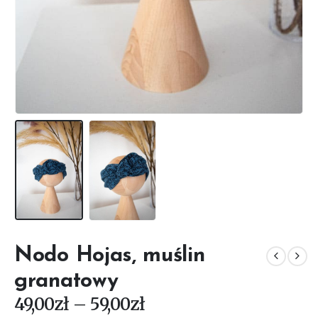
Nodo Hojas, muślin
granatowy
Zakres
49,00
zł
–
59,00
zł