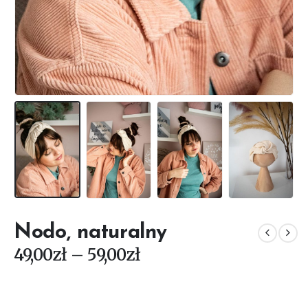
Nodo, naturalny
Zakres
49,00
zł
–
59,00
zł
cen:
od
49,00zł