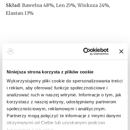
do
Skład
: Bawełna 48%, Len 25%, Wiskoza 24%,
59,00zł
Elastan 13%
SKU:
013249-1-2
ROZMIARY
Niniejsza strona korzysta z plików cookie
Wykorzystujemy pliki cookie do spersonalizowania treści
i reklam, aby oferować funkcje społecznościowe i
DODAJ DO KOSZYKA
analizować ruch w naszej witrynie. Informacje o tym, jak
korzystasz z naszej witryny, udostępniamy partnerom
społecznościowym, reklamowym i analitycznym.
Partnerzy mogą połączyć te informacje z innymi danymi
otrzymanymi od Ciebie lub uzyskanymi podczas
korzystania z ich usług.