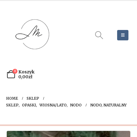
0
Koszyk
0,00
zł
HOME
SKLEP
SKLEP
,
OPASKI
,
WIOSNA/LATO
,
NODO
NODO, NATURALNY